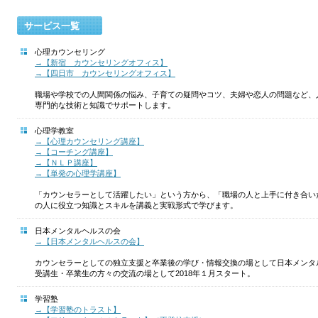
サービス一覧
心理カウンセリング
→【新宿 カウンセリングオフィス】
→【四日市 カウンセリングオフィス】
職場や学校での人間関係の悩み、子育ての疑問やコツ、夫婦や恋人の問題など、
専門的な技術と知識でサポートします。
心理学教室
→【心理カウンセリング講座】
→【コーチング講座】
→【ＮＬＰ講座】
→【単発の心理学講座】
「カウンセラーとして活躍したい」という方から、「職場の人と上手に付き合い
の人に役立つ知識とスキルを講義と実戦形式で学びます。
日本メンタルヘルスの会
→【日本メンタルヘルスの会】
カウンセラーとしての独立支援と卒業後の学び・情報交換の場として日本メンタ
受講生・卒業生の方々の交流の場として2018年１月スタート。
学習塾
→【学習塾のトラスト】