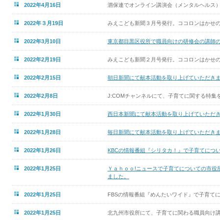
2022年4月16日
泗保連でオンライン講演会（メンタルヘルス
2022年３月19日
みえこども新聞３月号発行。ココロンはかせの
2022年3月10日
東京都目黒区役所で職員向けの研修会の講師
2022年2月19日
みえこども新聞２月号発行。ココロンはかせの
2022年2月15日
朝日新聞にて献本活動を取り上げていただき
2022年2月8日
J:COMチャンネルにて、子育てに関する特
2022年1月30日
西日本新聞にて献本活動を取り上げていただ
2022年1月28日
毎日新聞にて献本活動を取り上げていただき
2022年1月26日
KBCの情報番組『シリタカ！』で子育てにつ
2022年1月25日
Ｙａｈｏｏ!ニュースで子育てについての市役
ました。
2022年1月25日
FBSの情報番組『めんたいワイド』で子育て
2022年1月25日
北九州市役所にて、子育てに関わる職員向け