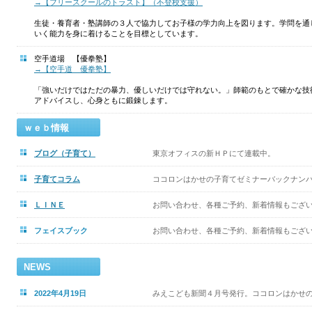
→【フリースクールのトラスト】（不登校支援）
生徒・養育者・塾講師の３人で協力してお子様の学力向上を図ります。学問を通
いく能力を身に着けることを目標としています。
空手道場 【優拳塾】
→【空手道 優拳塾】
「強いだけではただの暴力、優しいだけでは守れない。」師範のもとで確かな技
アドバイスし、心身ともに鍛錬します。
ｗｅｂ情報
ブログ（子育て）
東京オフィスの新ＨＰにて連載中。
子育てコラム
ココロンはかせの子育てゼミナーバックナン
ＬＩＮＥ
お問い合わせ、各種ご予約、新着情報もござ
フェイスブック
お問い合わせ、各種ご予約、新着情報もござ
NEWS
2022年4月19日
みえこども新聞４月号発行。ココロンはかせの