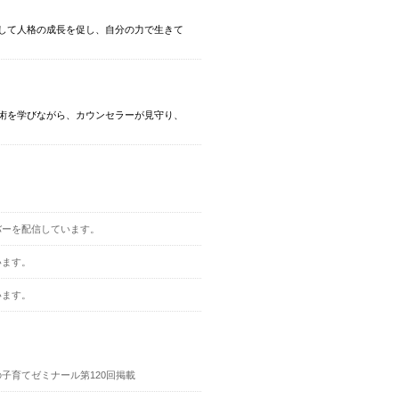
して人格の成長を促し、自分の力で生きて
術を学びながら、カウンセラーが見守り、
バーを配信しています。
います。
います。
子育てゼミナール第120回掲載